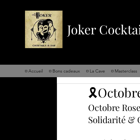
Joker Cockta
¤ Accueil
¤ Bons cadeaux
¤ La Cave
¤ Masterclass
🎗️Octobr
Octobre Rose 
Solidarité &