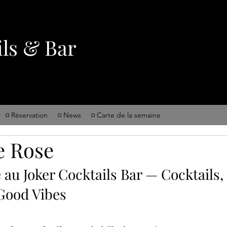
ils & Bar
¤ Réservation
¤ News
¤ Carte de la semaine
e Rose
au Joker Cocktails Bar — Cocktails, 
 Good Vibes