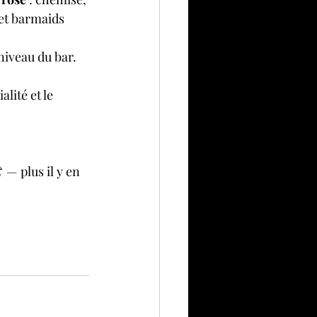
et barmaids 
 niveau du bar.
lité et le 
 — plus il y en 