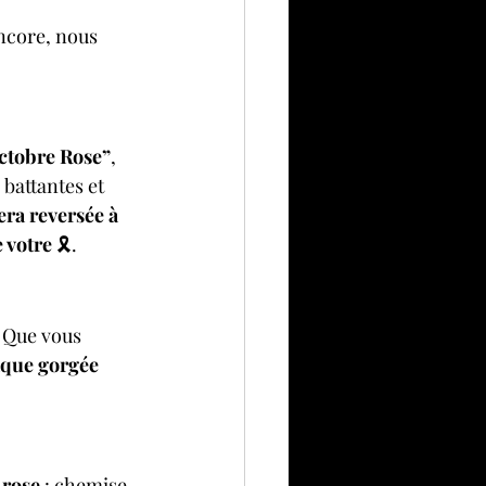
ncore, nous 
ctobre Rose”
, 
battantes et 
era reversée à 
 votre 
🎗️.
. Que vous 
que gorgée 
 rose
 : chemise, 