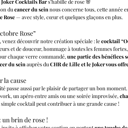
 
Joker Cocktails Bar
 s’habille de rose 🌸
ion du 
cancer du sein
 nous concerne tous, cette année e
e Rose
 — avec style, cœur et quelques glaçons en plus.
Octobre Rose”
 venez découvrir notre création spéciale : le 
cocktail “O
eurs et de douceur, hommage à toutes les femmes fortes, 
pour chaque verre commandé, 
une partie des bénéfices s
ncer du sein
 auprès du 
CHR de Lille et le Joker vous offre
 la cause
ité passe aussi par le plaisir de partager un bon moment
work, un apéro entre amis ou une soirée improvisée, 
cha
 simple cocktail peut contribuer à une grande cause !
: un brin de rose !
 invite à afficher votre soutien en portant 
une touche de