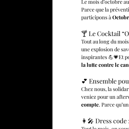
Le mois d’octobre au
Parce que la prévent
participons à 
Octobr
🍸 Le Cocktail “
Tout au long du mois,
une explosion de sav
inspirantes 💪💗Et 
la lutte contre le ca
💕 Ensemble pour
Chez nous, la solidar
veniez pour un after
compte
. Parce qu’un
👩‍🎤 Dress code 
Tout le mois, on vous