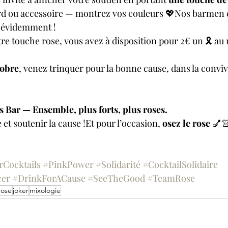
ard ou accessoire — montrez vos couleurs 💖Nos barmen 
, évidemment !
tre touche rose, vous avez à disposition pour 2€ un 🎗️ au
tobre
, venez trinquer pour la bonne cause, dans la convivia
s Bar — Ensemble, plus forts, plus roses.
 et soutenir la cause !Et pour l’occasion, 
osez le rose
 💅
rCocktails
#PinkPower
#Solidarité
#CocktailSolidaire
cer
#DrinkForACause
#SeeTheGood
#TeamRose
rose
joker
mixologie