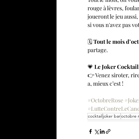
rouge à lèvres, foul
joueront le jeu aussi
si vous n'avez pas vo
🗓️ 
Tout le mois d’oc
partage.
💗 
Le Joker Cocktail
👉 Venez siroter, rire
a, mieux c’est !
#OctobreRose
#Joke
#LutteContreLeCan
cocktail
joker bar
octobre 