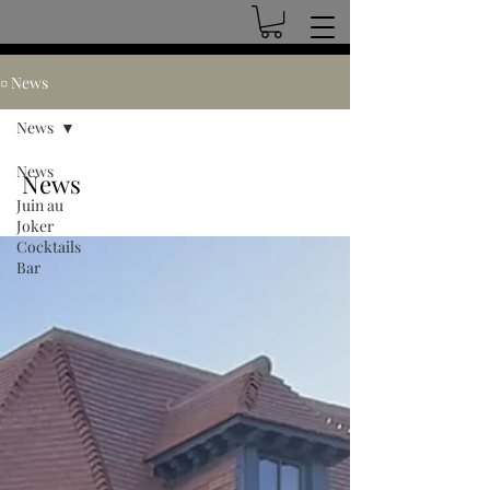
¤ News
News
News
News
Juin au
Joker
Cocktails
Bar