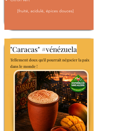
[fruité, acidulé, épices douces]
"Caracas" #vénézuela
Tellement doux qu'il pourrait négocier la paix
dans le monde !