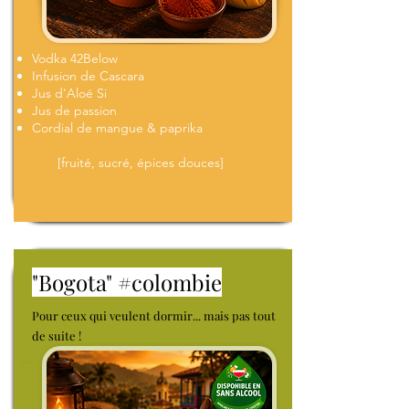
Vodka 42Below
Infusion de Cascara
Jus d'Aloé Si
Jus de passion
Cordial de mangue & paprika
[fruité, sucré, épices douces]
"Bogota" #colombie
Pour ceux qui veulent dormir... mais pas tout
de suite !