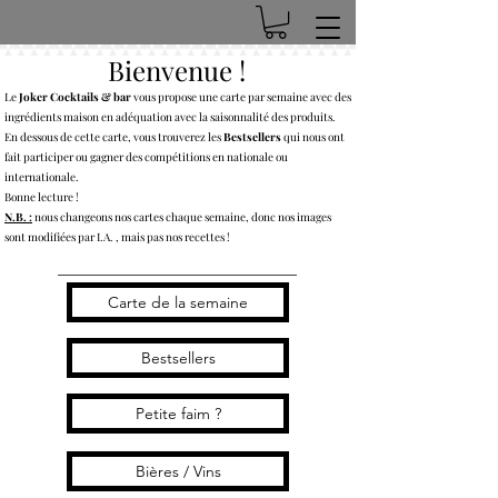
Bienvenue !
Le
Joker Cocktails & bar
vous propose une carte par semaine avec des
ingrédients maison en adéquation avec la saisonnalité des produits.
En dessous de cette carte, vous trouverez les
Bestsellers
qui nous ont
fait participer ou gagner des compétitions en nationale ou
internationale.
Bonne lecture !
N.B. :
nous changeons nos cartes chaque semaine, donc nos images
sont modifiées par I.A. , mais pas nos recettes !
Carte de la semaine
Bestsellers
Petite faim ?
Bières / Vins