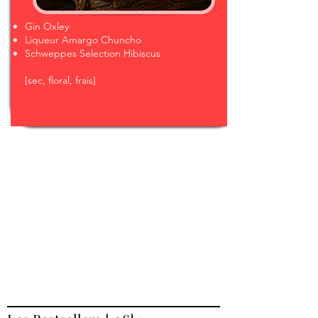
Gin Oxley
Liqueur Amargo Chuncho
Schweppes Selection Hibiscus
[sec, floral, frais]