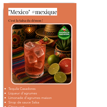
"Mexico" #mexique
C'est la Salsa du démon !
Tequila Casadores
Liqueur d'agrumes
Limonade d'agrumes maison
Sirop de sauce Salsa
Citron vert