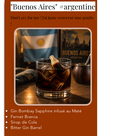
"Buenos Aires" #argentine
Don't cry for me ! J'ai juste renversé une goutte
!
Gin Bombay Sapphire infusé au Maté
Fernet Branca
Sirop de Cola
Bitter Gin Barrel