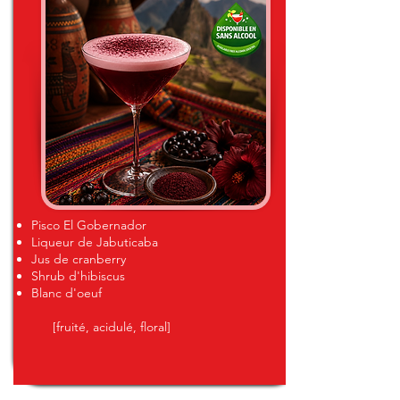
Pisco El Gobernador
Liqueur de Jabuticaba
Jus de cranberry
Shrub d'hibiscus
Blanc d'oeuf
[fruité, acidulé, floral]