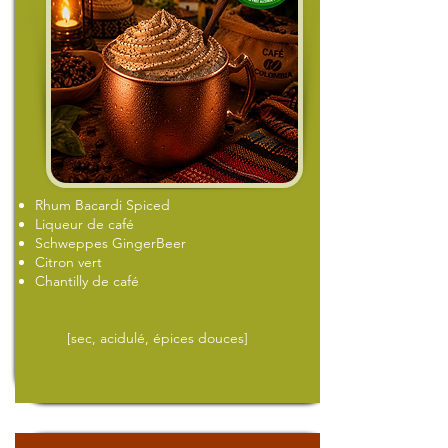
Rhum Bacardi Spiced
Liqueur de café
Schweppes GingerBeer
Citron vert
Chantilly de café
[sec, acidulé, épices douces]