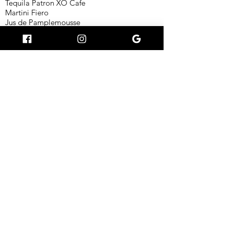
Tequila Patron XO Cafe
Martini Fiero
Jus de Pamplemousse
Blanc d'oeuf
[fruité, sucré, café]
La Bise 5,4°
25cl : 4€
50 cl : 7€
Jenlain Triple 8,5°
25cl : 5€
50 cl : 8€
Vin 12cl : 5€
PurGris / St Nicolas / Côte de
Cascogne
Une petite faim ?