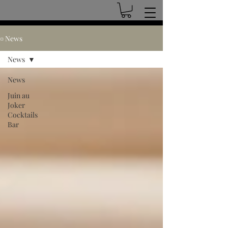
¤ News
News
News
Juin au
Joker
Cocktails
Bar