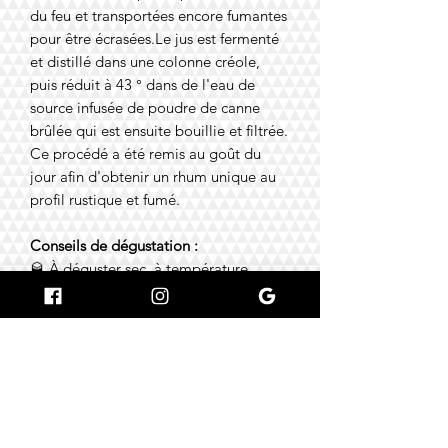
du feu et transportées encore fumantes
pour être écrasées.Le jus est fermenté
et distillé dans une colonne créole,
puis réduit à 43 ° dans de l'eau de
source infusée de poudre de canne
brûlée qui est ensuite bouillie et filtrée.
Ce procédé a été remis au goût du
jour afin d'obtenir un rhum unique au
profil rustique et fumé.
Conseils de dégustation :
🥃 À déguster sec, à température
ambiante, accompagnée d’un verre
d’eau.
🍸 Peut être utilsé en cocktail
Teneur en alcool :
43% vol.
Volume :
100cl (1000 mL)
#amoureuxdugout #jokerbar