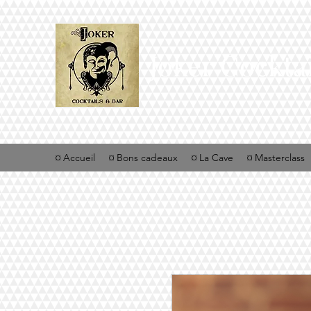
Joker Cockta
¤ Accueil
¤ Bons cadeaux
¤ La Cave
¤ Masterclass