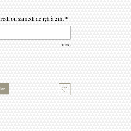
dredi ou samedi de 17h à 21h.
*
0/100
ier