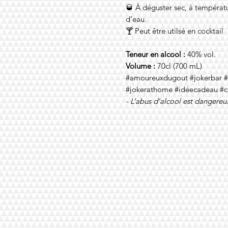
🥃 À déguster sec, à tempéra
d’eau.
🍸 Peut être utilsé en cocktail
Teneur en alcool :
40% vol.
Volume :
70cl (700 mL)
#amoureuxdugout #jokerbar #ra
#jokerathome #idéecadeau #c
- L’abus d’alcool est dangereux