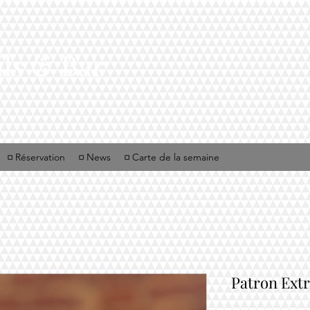
ils & Bar
¤ Réservation
¤ News
¤ Carte de la semaine
Patron Extr