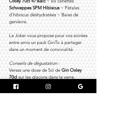
Oxley 70cl 47%alc
~ six canettes
Schweppes SPM Hibiscus
~ Pétales
d'hibiscus déshydratées ~ Baies de
genièvre.
Le Joker vous propose pour vos soirées
entre amis un pack GinTo à partager
dans un moment de convivialité.
Conseils de dégustation :
Versez une dose de 5cl de
Gin Oxley
70cl
sur les glaçons
dans le verre,
ajouter la moitié d'une canette de
Schweppes SPM Hibiscus,
placez des
pétales d'hibiscus et baies de
genièvres puis mélangez !
Dégustez le en pensant à nous ! 🃏
#amoureuxdugout #jokerbar
#raiseyourspirits #jokerdrive