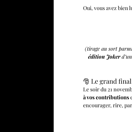
Oui, vous avez bien l
(tirage au sort parmi
édition Joker
 d’un
🎅 Le grand fin
Le soir du 21 novembr
à vos contributions
 
encourager, rire, par