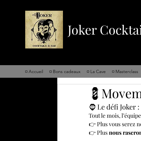
Joker Cockta
¤ Accueil
¤ Bons cadeaux
¤ La Cave
¤ Masterclass
💈Movem
🧔 Le défi Joker
Tout le mois, l’équipe
👉 Plus vous serez n
👉 Plus 
nous raseron