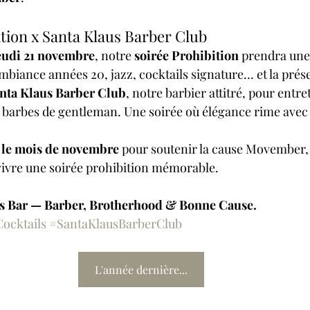
ition x Santa Klaus Barber Club
eudi 21 novembre
, notre 
soirée Prohibition
 prendra une
Ambiance années 20, jazz, cocktails signature… et la prés
nta Klaus Barber Club
, notre barbier attitré, pour entre
 barbes de gentleman. Une soirée où élégance rime avec 
 le mois de novembre
 pour soutenir la cause Movember, 
 vivre une soirée prohibition mémorable.
ls Bar — Barber, Brotherhood & Bonne Cause.
ocktails
#SantaKlausBarberClub
L'année dernière...