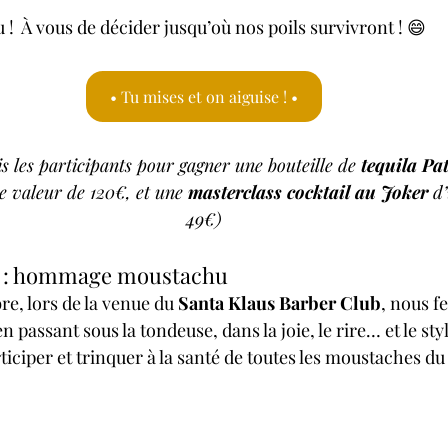
u !  À vous de décider jusqu’où nos poils survivront ! 😄
• Tu mises et on aiguise ! •
s les participants pour gagner une bouteille de 
tequila Pa
e valeur de 120€, et une 
masterclass cocktail au Joker
 d
49€)
al : hommage moustachu
e, lors de la venue du 
Santa Klaus Barber Club
, nous f
en passant sous la tondeuse, dans la joie, le rire… et le sty
ticiper et trinquer à la santé de toutes les moustaches du