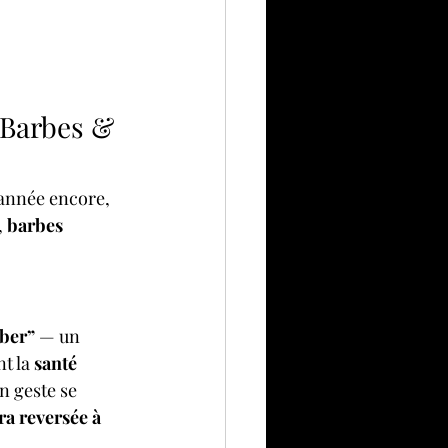
 Barbes & 
 année encore, 
, 
barbes 
ber”
 — un 
t la 
santé 
n geste se 
ra reversée à 