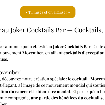
• Tu mises et on aiguise ! •
au Joker Cocktails Bar — Cocktails,
n
e
 s’annonce poilu et festif au 
Joker Cocktails Bar
 ! Cette
 mouvement 
Movember
, en alliant 
cocktails d’exception
ause
.
Movember"
 découvrez notre création spéciale : le 
cocktail “Movem
 élégant, à l’image de ce mouvement mondial qui soutien
tion du cancer
 et le 
bien-être mental
. Et
 parce qu’un bo
nne compagnie, 
une partie des bénéfices du cocktail se
mber
.