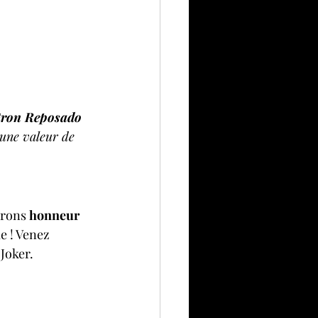
tron Reposado 
’une valeur de 
erons 
honneur 
le ! Venez 
 Joker.