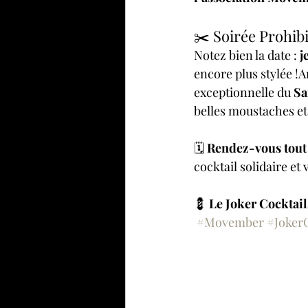
✂️ Soirée Prohib
Notez bien la date : 
j
encore plus stylée !
exceptionnelle du 
Sa
belles moustaches et
🗓️ 
Rendez-vous tout
cocktail solidaire et
💈 
Le Joker Cocktai
#Movember
#JokerC