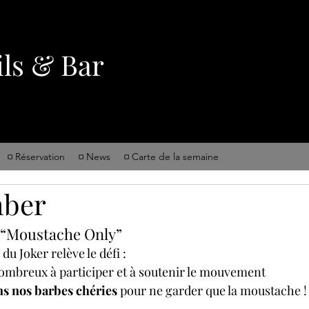
ils & Bar
¤ Réservation
¤ News
¤ Carte de la semaine
ber
 : “Moustache Only”
 du Joker relève le défi :
ombreux à participer et à soutenir le mouvement
s nos barbes chéries
 pour ne garder que la moustache !