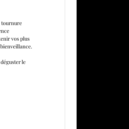
 tournure 
ence 
tenir vos plus 
bienveillance.
déguster le 