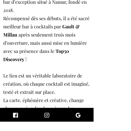
bar d’exception situé à Namur, fondé en
2018.
Récompensé dès ses débuts, il a été sacré
meilleur bar à cocktails par
Gault &
Millau
après seulement trois mois
d’ouverture, mais aussi mise en lumière
avec sa présence dans le
Top50
Discovery
!
Le lieu est un véritable laboratoire de
création, où chaque cocktail est imaginé,
testé et extrait sur place.
La carte, éphémère et créative, change
chaque mois selon les saisons, les
voyages et l’inspiration de Valentin.
C’est un univers où art liquide,