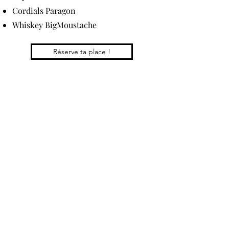
Cordials Paragon
Whiskey BigMoustache
Réserve ta place !