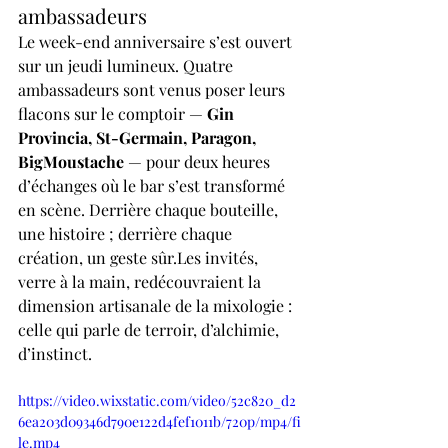
ambassadeurs
Le week-end anniversaire s’est ouvert 
sur un jeudi lumineux. Quatre 
ambassadeurs sont venus poser leurs 
flacons sur le comptoir — 
Gin 
Provincia, St-Germain, Paragon, 
BigMoustache
 — pour deux heures 
d’échanges où le bar s’est transformé 
en scène. Derrière chaque bouteille, 
une histoire ; derrière chaque 
création, un geste sûr.Les invités, 
verre à la main, redécouvraient la 
dimension artisanale de la mixologie : 
celle qui parle de terroir, d’alchimie, 
d’instinct.
https://video.wixstatic.com/video/52c820_d2
6ea203d09346d790e122d4fef1011b/720p/mp4/fi
le.mp4