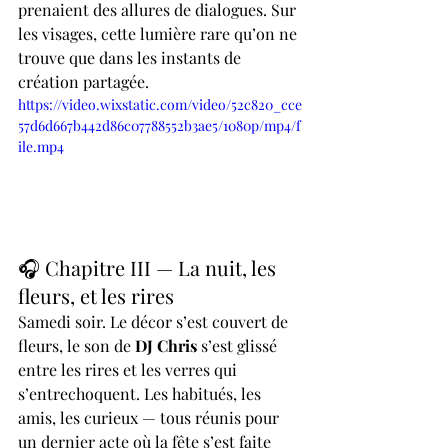
prenaient des allures de dialogues. Sur 
les visages, cette lumière rare qu’on ne 
trouve que dans les instants de 
création partagée.
https://video.wixstatic.com/video/52c820_cce
57d6d667b442d86c07788552b3ae5/1080p/mp4/f
ile.mp4
🎧 Chapitre III — La nuit, les 
fleurs, et les rires
Samedi soir. Le décor s’est couvert de 
fleurs, le son de 
DJ Chris
 s’est glissé 
entre les rires et les verres qui 
s’entrechoquent. Les habitués, les 
amis, les curieux — tous réunis pour 
un dernier acte où la fête s’est faite 