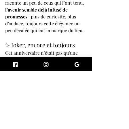
raconte un peu de ceux qui l’ont tenu, 
l’avenir semble déjà infusé de 
promesses
 : plus de curiosité, plus 
d’audace, toujours cette élégance un 
peu décalée qui fait la marque du lieu.
✨ Joker, encore et toujours
Cet anniversaire n’était pas qu’une 
fête. C’était un manifeste : dix ans à 
faire des cocktails, oui, mais surtout 
dix ans à 
faire vivre une vision
. Une 
vision où la mixologie n’est plus un 
effet de mode, mais un art de la 
rencontre, du geste juste et du plaisir 
partagé.
Alors, à ceux qui y étaient, et à ceux 
qui viendront : 
le Joker n’a pas fini de 
jouer.